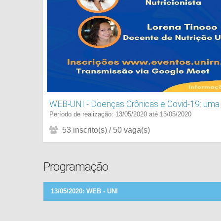
WEB-UNI - Doenças Crônicas e Covid-19: uma 
Período de realização: 13/05/2020 até 13/05/2020
53 inscrito(s) / 50 vaga(s)
Programação
13/05/2020: WEB - UNI
TEMA: "Doenças Crônicas e Covid-19: uma Visão Nutric