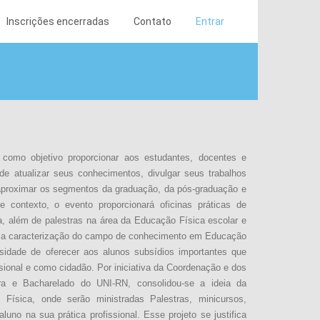
Inscrições encerradas
Contato
Entrar
omo objetivo proporcionar aos estudantes, docentes e
 de atualizar seus conhecimentos, divulgar seus trabalhos
 aproximar os segmentos da graduação, da pós-graduação e
te contexto, o evento proporcionará oficinas práticas de
a, além de palestras na área da Educação Física escolar e
 a caracterização do campo de conhecimento em Educação
sidade de oferecer aos alunos subsídios importantes que
ssional e como cidadão. Por iniciativa da Coordenação e dos
ra e Bacharelado do UNI-RN, consolidou-se a ideia da
Física, onde serão ministradas Palestras, minicursos,
luno na sua prática profissional. Esse projeto se justifica