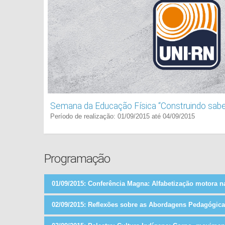
Semana da Educação Física “Construindo sab
Período de realização: 01/09/2015 até 04/09/2015
Programação
01/09/2015: Conferência Magna: Alfabetização motora na
Prof. Dr. Humberto Jeferson de Medeiros (UERN)
02/09/2015: Reflexões sobre as Abordagens Pedagógicas
Local:
Não informado.
Prof.ª. Ms Dianne Sena